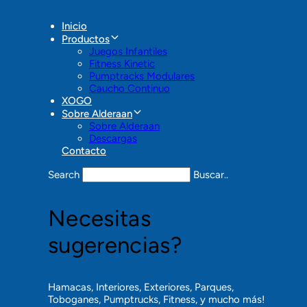
No dudes en ponerte en
contacto
con nosotros y te
asesoraremos
en todo lo que necesites.
Inicio
Productos
LÍNEAS
Juegos Infantiles
Fitness Kinetic
Pumptracks Modulares
Caucho Continuo
XOGO
Sobre Alderaan
Sobre Alderaan
Descargas
Contacto
Search
Buscar..
Necesitas
sugerencias?
Hamacas, Interiores, Exteriores, Parques,
Toboganes, Pumptrucks, Fitness, y mucho más!