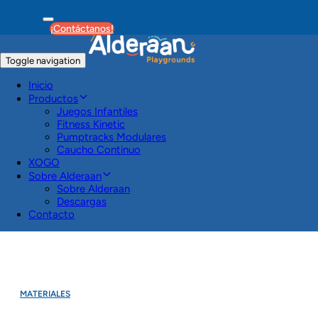
¡Contáctanos!
Toggle navigation
Inicio
Productos
Juegos Infantiles
Fitness Kinetic
Pumptracks Modulares
Caucho Continuo
XOGO
Sobre Alderaan
Sobre Alderaan
Descargas
Contacto
MATERIALES